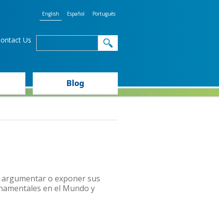
English
Español
Português
Search
ontact Us
Search
form
Blog
en argumentar o exponer sus
rnamentales en el Mundo y