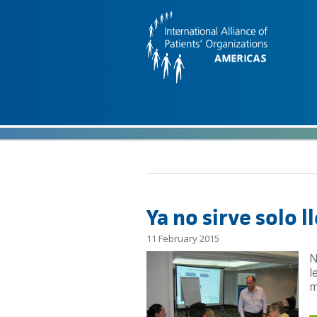
Skip to main content
Ya no sirve solo ll
11 February 2015
N
l
m