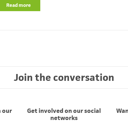
Read more
about Ya no sirve solo llorar...
Join the conversation
 our
Get involved on our social
Wan
networks