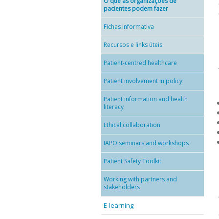
O que as organizações de
pacientes podem fazer
Fichas Informativa
Recursos e links úteis
Patient-centred healthcare
Patient involvement in policy
Patient information and health
literacy
Ethical collaboration
IAPO seminars and workshops
Patient Safety Toolkit
Working with partners and
stakeholders
E-learning