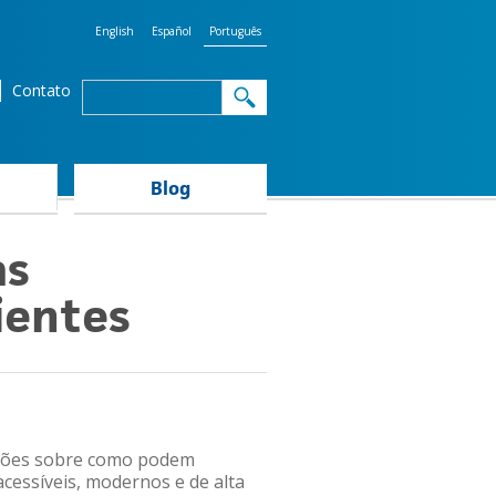
English
Español
Português
Search
Contato
Search
form
Blog
as
ientes
mações sobre como podem
cessíveis, modernos e de alta