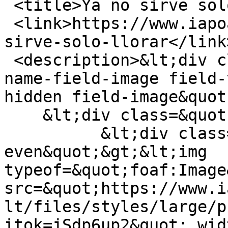
 <title>Ya no sirve solo llorar...</title>

 <link>https://www.iapoamericas.org/blog/ya-no-
sirve-solo-llorar</link>
 <description>&lt;div class=&quot;field field-
name-field-image field-
hidden field-image&quot
    &lt;div class=&quot;field-items&quot;&gt;

          &lt;div class=&quot;field-item 
even&quot;&gt;&lt;img 
typeof=&quot;foaf:Image
src=&quot;https://www.i
lt/files/styles/large/p
itok=jSdp6up2&quot; wid