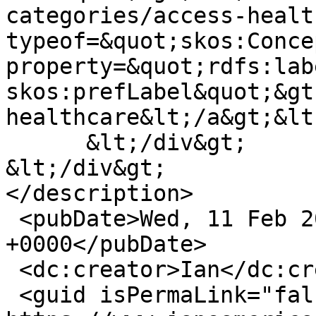
categories/access-healt
typeof=&quot;skos:Conce
property=&quot;rdfs:labe
skos:prefLabel&quot;&gt
healthcare&lt;/a&gt;&lt
      &lt;/div&gt;

&lt;/div&gt;

</description>

 <pubDate>Wed, 11 Feb 2015 15:22:54 
+0000</pubDate>

 <dc:creator>Ian</dc:creator>

 <guid isPermaLink="false">84 at 