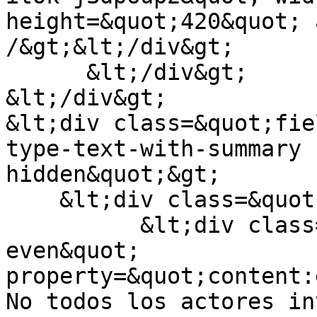
height=&quot;420&quot; 
/&gt;&lt;/div&gt;

      &lt;/div&gt;

&lt;/div&gt;

&lt;div class=&quot;fie
type-text-with-summary 
hidden&quot;&gt;

    &lt;div class=&quot;field-items&quot;&gt;

          &lt;div class=&quot;field-item 
even&quot; 
property=&quot;content:
No todos los actores in