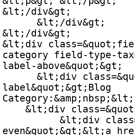
&lt;p&gt; &lt;/p&gt;

&lt;/div&gt;

      &lt;/div&gt;

&lt;/div&gt;

&lt;div class=&quot;fie
category field-type-tax
label-above&quot;&gt;

      &lt;div class=&quot;field-
label&quot;&gt;Blog 
Category:&amp;nbsp;&lt;
    &lt;div class=&quot;field-items&quot;&gt;

          &lt;div class=&quot;field-item 
even&quot;&gt;&lt;a hre