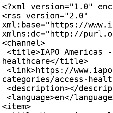
<?xml version="1.0" enc
<rss version="2.0" 
xml:base="https://www.ia
xmlns:dc="http://purl.o
<channel>

 <title>IAPO Americas - Access to 
healthcare</title>

 <link>https://www.iapoamericas.org/blog-
categories/access-healt
 <description></description>

 <language>en</language>

<item>
